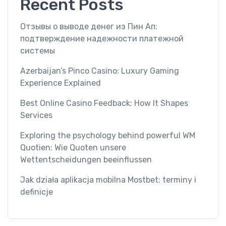
Recent Posts
Отзывы о выводе денег из Пин Ап:
подтверждение надежности платежной
системы
Azerbaijan’s Pinco Casino: Luxury Gaming
Experience Explained
Best Online Casino Feedback: How It Shapes
Services
Exploring the psychology behind powerful WM
Quotien: Wie Quoten unsere
Wettentscheidungen beeinflussen
Jak działa aplikacja mobilna Mostbet: terminy i
definicje