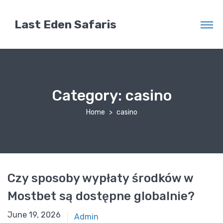
Last Eden Safaris
Category:
casino
Home
casino
Czy sposoby wypłaty środków w
Mostbet są dostępne globalnie?
June 19, 2026
Admin