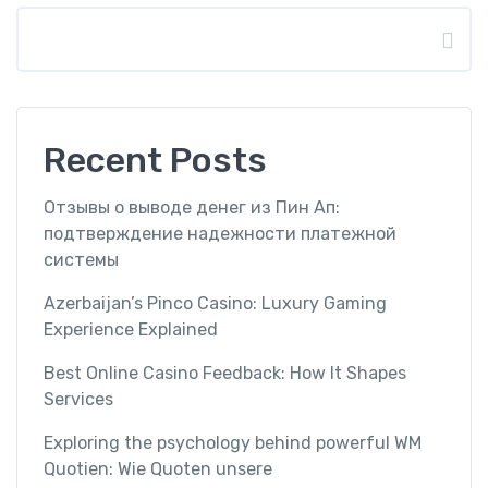
Search
Recent Posts
Отзывы о выводе денег из Пин Ап:
подтверждение надежности платежной
системы
Azerbaijan’s Pinco Casino: Luxury Gaming
Experience Explained
Best Online Casino Feedback: How It Shapes
Services
Exploring the psychology behind powerful WM
Quotien: Wie Quoten unsere