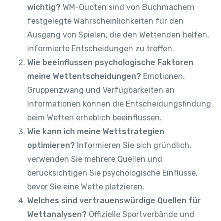
wichtig?
WM-Quoten sind von Buchmachern
festgelegte Wahrscheinlichkeiten für den
Ausgang von Spielen, die den Wettenden helfen,
informierte Entscheidungen zu treffen.
Wie beeinflussen psychologische Faktoren
meine Wettentscheidungen?
Emotionen,
Gruppenzwang und Verfügbarkeiten an
Informationen können die Entscheidungsfindung
beim Wetten erheblich beeinflussen.
Wie kann ich meine Wettstrategien
optimieren?
Informieren Sie sich gründlich,
verwenden Sie mehrere Quellen und
berücksichtigen Sie psychologische Einflüsse,
bevor Sie eine Wette platzieren.
Welches sind vertrauenswürdige Quellen für
Wettanalysen?
Offizielle Sportverbände und