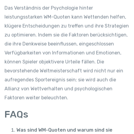
Das Verständnis der Psychologie hinter
leistungsstarken WM-Quoten kann Wettenden helfen,
klügere Entscheidungen zu treffen und ihre Strategien
zu optimieren. Indem sie die Faktoren berücksichtigen,
die ihre Denkweise beeinflussen, eingeschlossen
Verfügbarkeiten von Informationen und Emotionen,
können Spieler objektivere Urteile fällen. Die
bevorstehende Weltmeisterschaft wird nicht nur ein
aufregendes Sportereignis sein; sie wird auch die
Allianz von Wettverhalten und psychologischen
Faktoren weiter beleuchten.
FAQs
Was sind WM-Quoten und warum sind sie