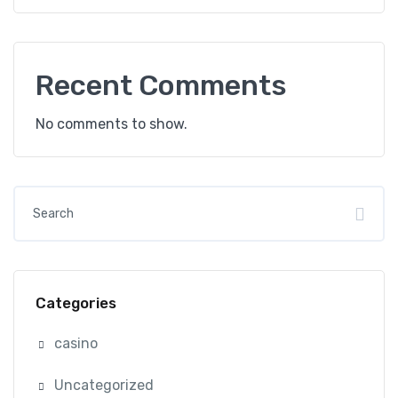
Recent Comments
No comments to show.
Categories
casino
Uncategorized