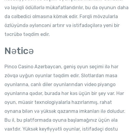
və layiqli ödüllərlə mükafatlandırılır, bu da oyunun daha
da cəlbedici olmasına kömək edir. Fərqli mövzularla
özlüyündə əyləncəni artırır və istifadəçilərə yeni bir
təcrübə təqdim edir.
Nəticə
Pinco Casino Azerbaycan, geniş oyun seçimi ilə hər
zövqə uyğun oyunlar təqdim edir. Slotlardan masa
oyunlarına, canlı diler oyunlarından video piyango
oyunlarına qədər, burada hər kəs üçün bir şey var. Hər
oyun, müasir texnologiyalarla hazırlanmış, rahat
oynana bilən və yüksək qazanma imkanları ilə doludur.
Bu il, bu platformada oyuna başlamağınız üçün əla
vaxtdır. Yüksək keyfiyyətli oyunlar, istifadəçi dostu