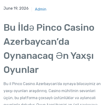
June 19, 2026
Admin
Bu İldə Pinco Casino
Azerbaycan’da
Oynanacaq Ən Yaxşı
Oyunlar
Bu il Pinco Casino Azerbaycan’da oynaya biləcəyiniz ən
yaxşı oyunları araşdırırıq. Casino mühitinin sevənləri
üçün, bu platforma çoxsaylı üstünlüklər və əyləncəli
oyunlarla doludur. Oyun təcrübənizi ən üst səviyyəyə