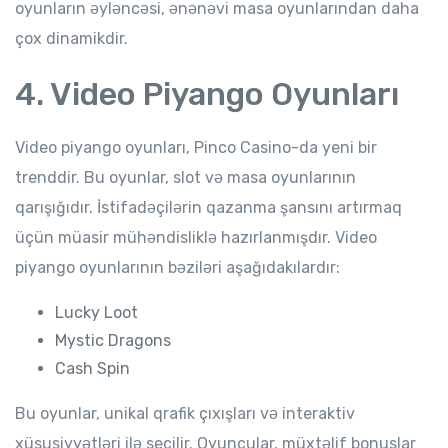
oyunların əyləncəsi, ənənəvi masa oyunlarından daha
çox dinamikdir.
4. Video Piyango Oyunları
Video piyango oyunları, Pinco Casino-da yeni bir
trenddir. Bu oyunlar, slot və masa oyunlarının
qarışığıdır. İstifadəçilərin qazanma şansını artırmaq
üçün müasir mühəndisliklə hazırlanmışdır. Video
piyango oyunlarının bəziləri aşağıdakılardır:
Lucky Loot
Mystic Dragons
Cash Spin
Bu oyunlar, unikal qrafik çıxışları və interaktiv
xüsusiyyətləri ilə seçilir. Oyunçular, müxtəlif bonuslar