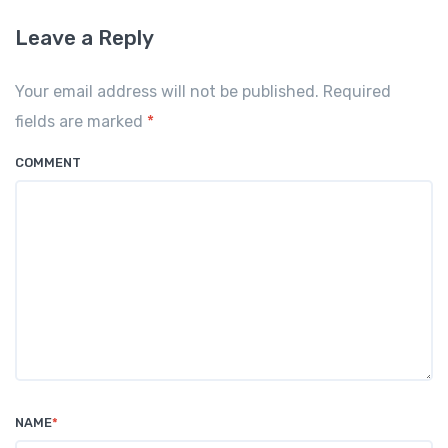
Leave a Reply
Your email address will not be published. Required
fields are marked
*
COMMENT
NAME
*