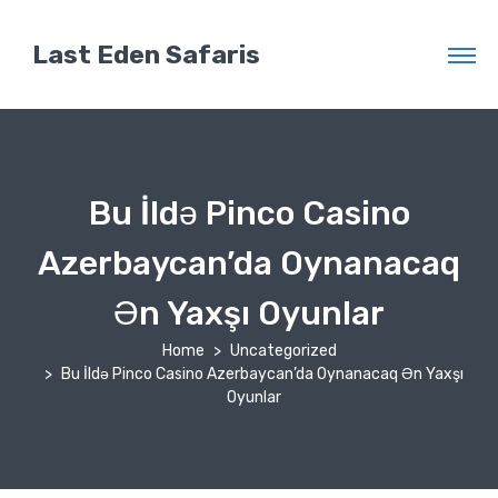
Last Eden Safaris
Bu İldə Pinco Casino
Azerbaycan’da Oynanacaq
Ən Yaxşı Oyunlar
Home
Uncategorized
Bu İldə Pinco Casino Azerbaycan’da Oynanacaq Ən Yaxşı
Oyunlar