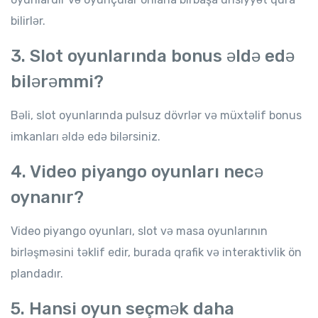
bilirlər.
3. Slot oyunlarında bonus əldə edə
bilərəmmi?
Bəli, slot oyunlarında pulsuz dövrlər və müxtəlif bonus
imkanları əldə edə bilərsiniz.
4. Video piyango oyunları necə
oynanır?
Video piyango oyunları, slot və masa oyunlarının
birləşməsini təklif edir, burada qrafik və interaktivlik ön
plandadır.
5. Hansi oyun seçmək daha