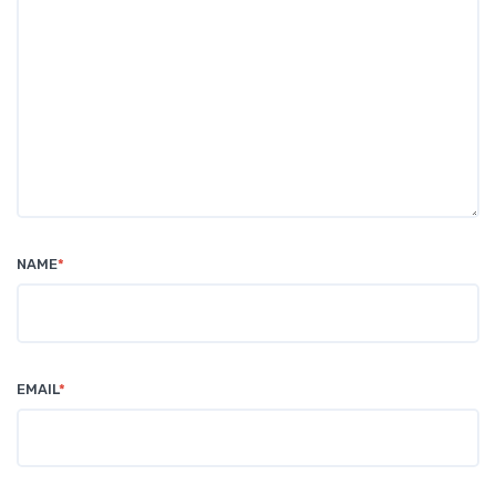
NAME
*
EMAIL
*