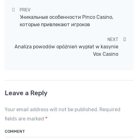
Post navigation
PREV
Уникальные особенности Pinco Casino,
которые привлекают игроков
NEXT
Analiza powodów opóźnień wypłat w kasynie
Vox Casino
Leave a Reply
Your email address will not be published. Required
fields are marked
*
COMMENT