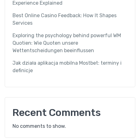
Experience Explained
Best Online Casino Feedback: How It Shapes
Services
Exploring the psychology behind powerful WM
Quotien: Wie Quoten unsere
Wettentscheidungen beeinflussen
Jak działa aplikacja mobilna Mostbet: terminy i
definicje
Recent Comments
No comments to show.