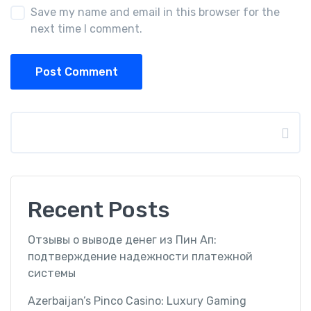
Save my name and email in this browser for the
next time I comment.
Post Comment
Search
Recent Posts
Отзывы о выводе денег из Пин Ап:
подтверждение надежности платежной
системы
Azerbaijan’s Pinco Casino: Luxury Gaming