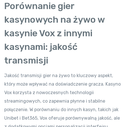
Porównanie gier
kasynowych na żywo w
kasynie Vox z innymi
kasynami: jakość
transmisji
Jakość transmisji gier na żywo to kluczowy aspekt,
który może wpływać na doświadczenie gracza. Kasyno
Vox korzysta z nowoczesnych technologii
streamingowych, co zapewnia płynne i stabilne
połączenie. W porównaniu do innych kasyn, takich jak
Unibet i Bet365, Vox oferuje porównywalną jakość, ale
z dodatkowymi opcjami personalizacji interfejsu