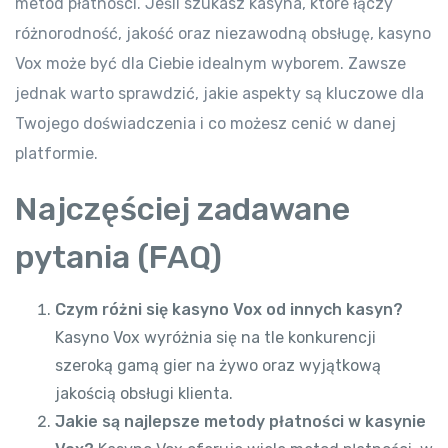
metod płatności. Jeśli szukasz kasyna, które łączy
różnorodność, jakość oraz niezawodną obsługę, kasyno
Vox może być dla Ciebie idealnym wyborem. Zawsze
jednak warto sprawdzić, jakie aspekty są kluczowe dla
Twojego doświadczenia i co możesz cenić w danej
platformie.
Najczęściej zadawane
pytania (FAQ)
Czym różni się kasyno Vox od innych kasyn?
Kasyno Vox wyróżnia się na tle konkurencji
szeroką gamą gier na żywo oraz wyjątkową
jakością obsługi klienta.
Jakie są najlepsze metody płatności w kasynie