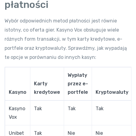
płatności
Wybór odpowiednich metod płatności jest równie
istotny, co oferta gier. Kasyno Vox obsługuje wiele
różnych form transakcji, w tym karty kredytowe, e-
portfele oraz kryptowaluty. Sprawdźmy, jak wypadają
te opcje w porównaniu do innych kasyn:
Wypłaty
Karty
przez e-
Kasyno
kredytowe
portfele
Kryptowaluty
Kasyno
Tak
Tak
Tak
Vox
Unibet
Tak
Nie
Nie