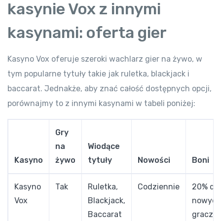
kasynie Vox z innymi
kasynami: oferta gier
Kasyno Vox oferuje szeroki wachlarz gier na żywo, w
tym popularne tytuły takie jak ruletka, blackjack i
baccarat. Jednakże, aby znać całość dostępnych opcji,
porównajmy to z innymi kasynami w tabeli poniżej:
Gry
na
Wiodące
Kasyno
żywo
tytuły
Nowości
Boni
Kasyno
Tak
Ruletka,
Codziennie
20% dla
Vox
Blackjack,
nowyc
Baccarat
graczy