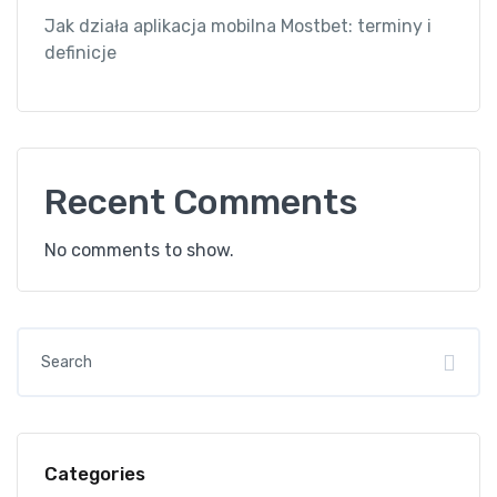
Jak działa aplikacja mobilna Mostbet: terminy i
definicje
Recent Comments
No comments to show.
Categories