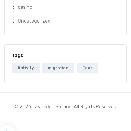
casino
Uncategorized
Tags
Activity
migration
Tour
© 2026 Last Eden Safaris. All Rights Reserved