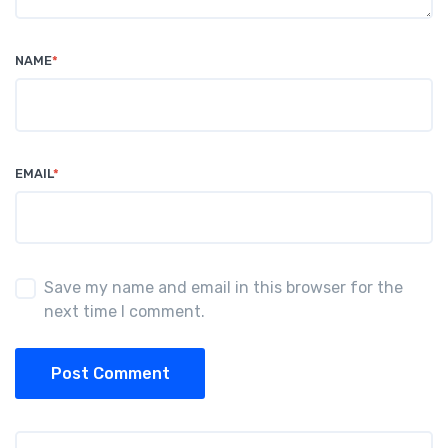
NAME
*
EMAIL
*
Save my name and email in this browser for the
next time I comment.
Post Comment
Search