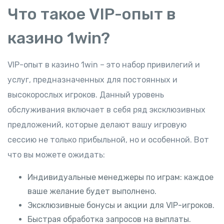
Что такое VIP-опыт в
казино 1win?
VIP-опыт в казино 1win – это набор привилегий и
услуг, предназначенных для постоянных и
высокорослых игроков. Данный уровень
обслуживания включает в себя ряд эксклюзивных
предложений, которые делают вашу игровую
сессию не только прибыльной, но и особенной. Вот
что вы можете ожидать:
Индивидуальные менеджеры по играм: каждое
ваше желание будет выполнено.
Эксклюзивные бонусы и акции для VIP-игроков.
Быстрая обработка запросов на выплаты.