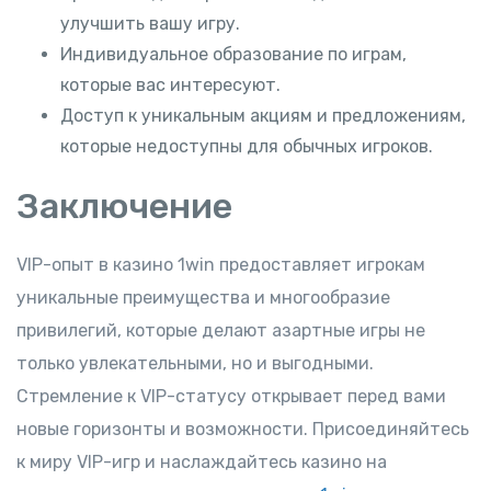
улучшить вашу игру.
Индивидуальное образование по играм,
которые вас интересуют.
Доступ к уникальным акциям и предложениям,
которые недоступны для обычных игроков.
Заключение
VIP-опыт в казино 1win предоставляет игрокам
уникальные преимущества и многообразие
привилегий, которые делают азартные игры не
только увлекательными, но и выгодными.
Стремление к VIP-статусу открывает перед вами
новые горизонты и возможности. Присоединяйтесь
к миру VIP-игр и наслаждайтесь казино на