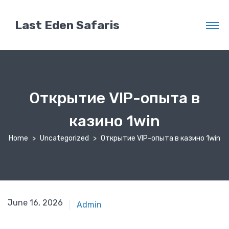
Last Eden Safaris
Открытие VIP-опыта в
казино 1win
Home
Uncategorized
Открытие VIP-опыта в казино 1win
June 16, 2026
Admin