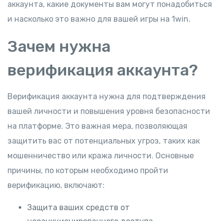
аккаунта, какие документы вам могут понадобиться
и насколько это важно для вашей игры на 1win.
Зачем нужна
верификация аккаунта?
Верификация аккаунта нужна для подтверждения
вашей личности и повышения уровня безопасности
на платформе. Это важная мера, позволяющая
защитить вас от потенциальных угроз, таких как
мошенничество или кража личности. Основные
причины, по которым необходимо пройти
верификацию, включают:
Защита ваших средств от