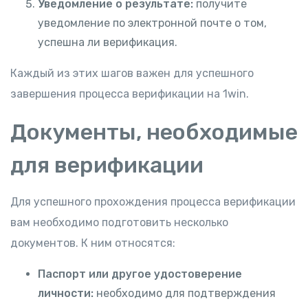
Уведомление о результате:
получите
уведомление по электронной почте о том,
успешна ли верификация.
Каждый из этих шагов важен для успешного
завершения процесса верификации на 1win.
Документы, необходимые
для верификации
Для успешного прохождения процесса верификации
вам необходимо подготовить несколько
документов. К ним относятся:
Паспорт или другое удостоверение
личности:
необходимо для подтверждения