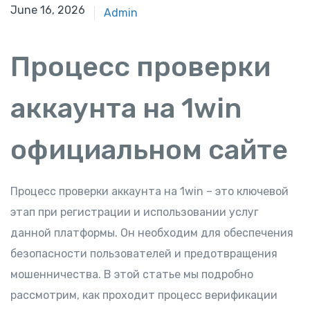
June 16, 2026
Admin
Процесс проверки
аккаунта на 1win
официальном сайте
Процесс проверки аккаунта на 1win – это ключевой
этап при регистрации и использовании услуг
данной платформы. Он необходим для обеспечения
безопасности пользователей и предотвращения
мошенничества. В этой статье мы подробно
рассмотрим, как проходит процесс верификации