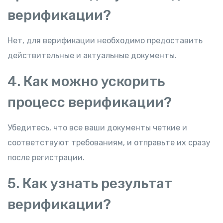
верификации?
Нет, для верификации необходимо предоставить
действительные и актуальные документы.
4. Как можно ускорить
процесс верификации?
Убедитесь, что все ваши документы четкие и
соответствуют требованиям, и отправьте их сразу
после регистрации.
5. Как узнать результат
верификации?