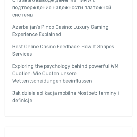
Отзывы о выводе денег из Пин Ап:
подтверждение надежности платежной
системы
Azerbaijan’s Pinco Casino: Luxury Gaming
Experience Explained
Best Online Casino Feedback: How It Shapes
Services
Exploring the psychology behind powerful WM
Quotien: Wie Quoten unsere
Wettentscheidungen beeinflussen
Jak działa aplikacja mobilna Mostbet: terminy i
definicje